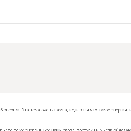
ию
б энергии. Эта тема очень важна, ведь зная что такое энергия,
ек –это тоже энергия. Все наши слова, поступки и мысли облада