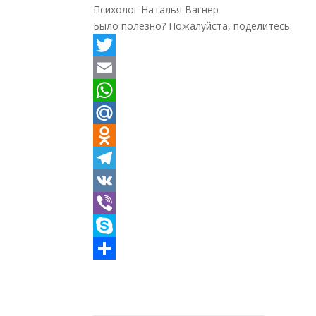
Психолог Наталья Вагнер
Было полезно? Пожалуйста, поделитесь:
Twitter
Email
WhatsApp
Mail.Ru
Odnoklassniki
Telegram
VK
Viber
Skype
Отправить