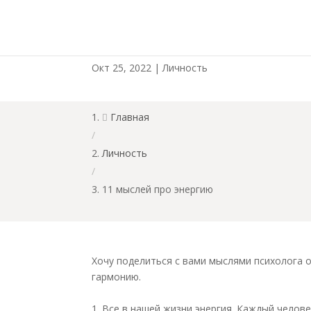
11 мыслей про энерг
Окт 25, 2022
|
Личность
Главная

/
Личность
/
11 мыслей про энергию
Хочу поделиться с вами мыслями психолога о
гармонию.
1. Все в нашей жизни энергия. Каждый челов