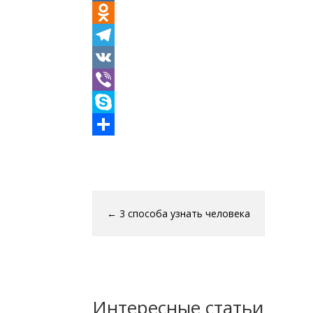
Mail.Ru
Odnoklassniki
Telegram
VK
Viber
Skype
Отправить
←
3 способа узнать человека
Интересные статьи