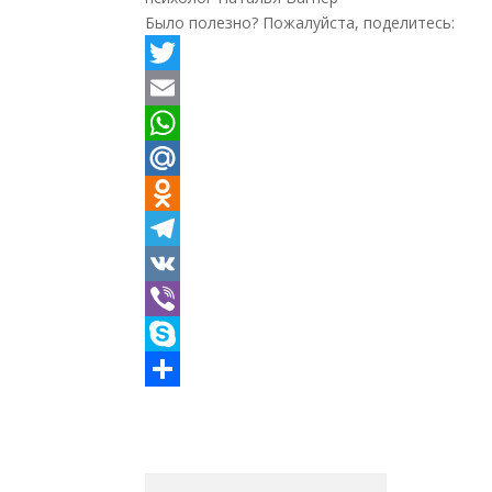
Было полезно? Пожалуйста, поделитесь:
Twitter
Email
WhatsApp
Mail.Ru
Odnoklassniki
Telegram
VK
Viber
Skype
Отправить