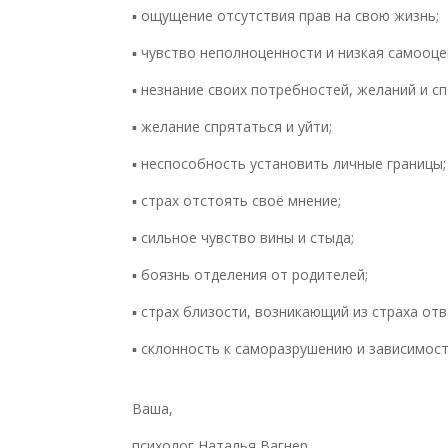
▪️ ощущение отсутствия прав на свою жизнь;
▪️ чувство неполноценности и низкая самооце
▪️ незнание своих потребностей, желаний и с
▪️ желание спрятаться и уйти;
▪️ неспособность установить личные границы
▪️ страх отстоять своё мнение;
▪️ сильное чувство вины и стыда;
▪️ боязнь отделения от родителей;
▪️ страх близости, возникающий из страха от
▪️ склонность к саморазрушению и зависимост
Ваша,
психолог Наталья Вагнер