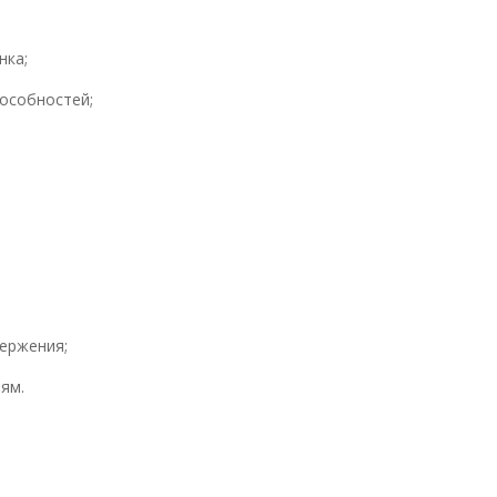
нка;
пособностей;
;
вержения;
ям.