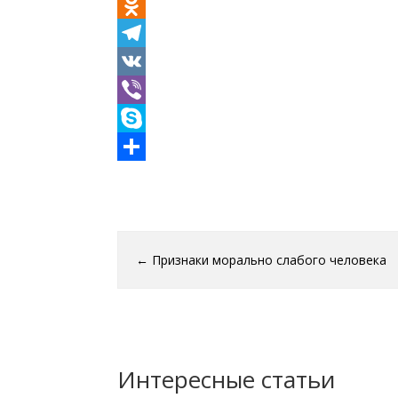
Mail.Ru
Odnoklassniki
Telegram
VK
Viber
Skype
Отправить
←
Признаки морально слабого человека
Интересные статьи