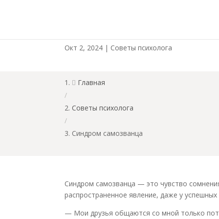
Синдром самозванца
Окт 2, 2024
|
Советы психолога
Главная

/
Советы психолога
/
Синдром самозванца
Синдром самозванца — это чувство сомнения 
распространенное явление, даже у успешных 
— Мои друзья общаются со мной только пото