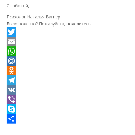
С заботой,
Психолог Наталья Вагнер
Было полезно? Пожалуйста, поделитесь:
Twitter
Email
WhatsApp
Mail.Ru
Odnoklassniki
Telegram
VK
Viber
Skype
Отправить