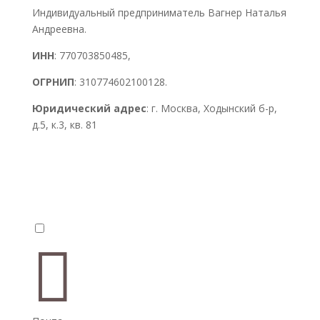
Индивидуальный предприниматель Вагнер Наталья
Андреевна.
ИНН
: 770703850485,
ОГРНИП
: 310774602100128.
Юридический адрес
: г. Москва, Ходынский б-р,
д.5, к.3, кв. 81

