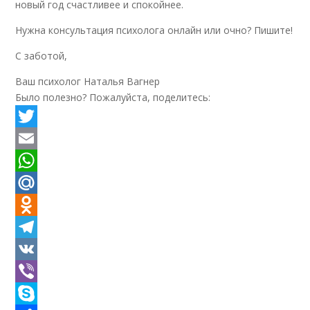
новый год счастливее и спокойнее.
Нужна консультация психолога онлайн или очно? Пишите!
С заботой,
Ваш психолог Наталья Вагнер
Было полезно? Пожалуйста, поделитесь:
Twitter
Email
WhatsApp
Mail.Ru
Odnoklassniki
Telegram
VK
Viber