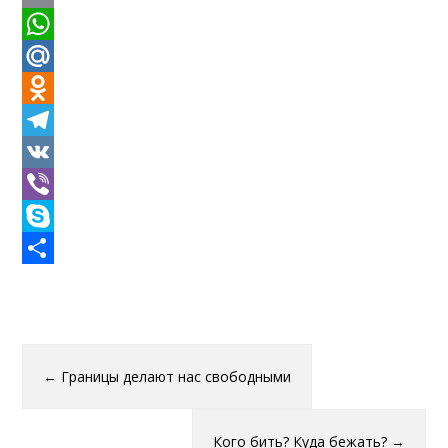
Email
WhatsApp
Mail.Ru
Odnoklassniki
Telegram
VK
Viber
Skype
Отправить
←
Границы делают нас свободными
Кого бить? Куда бежать?
→