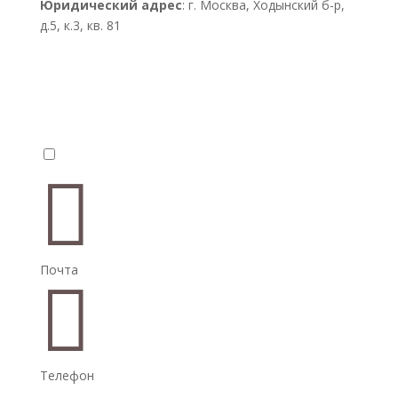
Юридический адрес
: г. Москва, Ходынский б-р,
д.5, к.3, кв. 81


Почта

Телефон