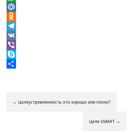
WhatsApp
Mail.Ru
Odnoklassniki
Telegram
VK
Viber
Skype
Отправить
←
Целеустремленность это хорошо или плохо?
Цели SMART
→