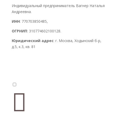
Индивидуальный предприниматель Вагнер Наталья
Андреевна.
ИНН
: 770703850485,
ОГРНИП
: 310774602100128.
Юридический адрес
: г. Москва, Ходынский б-р,
д.5, к.3, кв. 81

