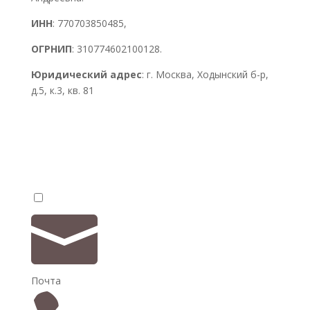
ИНН
: 770703850485,
ОГРНИП
: 310774602100128.
Юридический адрес
: г. Москва, Ходынский б-р,
д.5, к.3, кв. 81


Почта