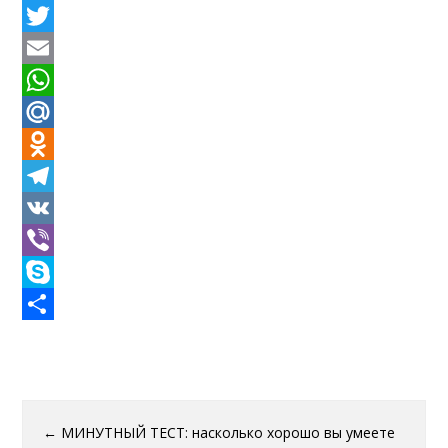
Twitter
Email
WhatsApp
Mail.Ru
Odnoklassniki
Telegram
VK
Viber
Skype
Отправить
←
МИНУТНЫЙ ТЕСТ: насколько хорошо вы умеете