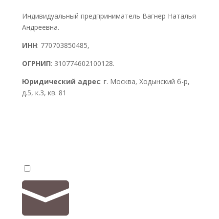
Индивидуальный предприниматель Вагнер Наталья
Андреевна.
ИНН
: 770703850485,
ОГРНИП
: 310774602100128.
Юридический адрес
: г. Москва, Ходынский б-р,
д.5, к.3, кв. 81

