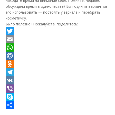
находите время на внимание себе. Помните, недавно
обсуждали время в одиночестве? Вот один из вариантов
его использовать — постоять у зеркала и перебрать
косметичку.
Было полезно? Пожалуйста, поделитесь:
Twitter
Email
WhatsApp
Mail.Ru
Odnoklassniki
Telegram
VK
Viber
Skype
Отправить