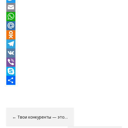
Twitter
Email
WhatsApp
Mail.Ru
Odnoklassniki
Telegram
VK
Viber
Skype
Отправить
←
Твои конкуренты — это…