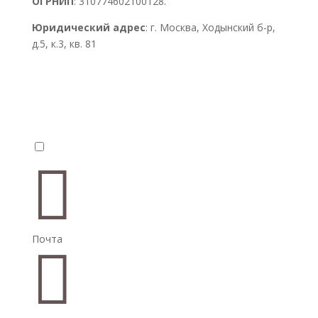
ОГРНИП
: 310774602100128.
Юридический адрес
: г. Москва, Ходынский б-р,
д.5, к.3, кв. 81


Почта
