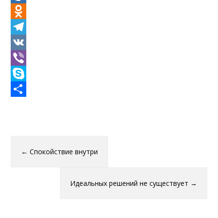
Mail.Ru
Odnoklassniki
Telegram
VK
Viber
Skype
Отправить
←
Спокойствие внутри
Идеальных решений не существует
→