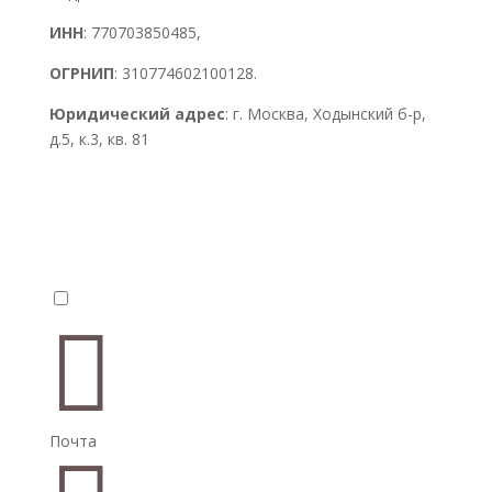
ИНН
: 770703850485,
ОГРНИП
: 310774602100128.
Юридический адрес
: г. Москва, Ходынский б-р,
д.5, к.3, кв. 81


Почта