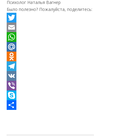
Психолог Наталья Вагнер
Было полезно? Пожалуйста, поделитесь:
Twitter
Email
WhatsApp
Mail.Ru
Odnoklassniki
Telegram
VK
Viber
Skype
Отправить